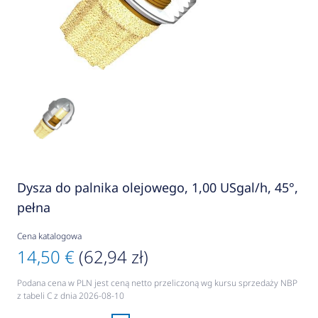
Dysza do palnika olejowego, 1,00 USgal/h, 45°,
pełna
Cena katalogowa
14,50 €
(62,94 zł)
Podana cena w PLN jest ceną netto przeliczoną wg kursu sprzedaży NBP
z tabeli C z dnia 2026-08-10