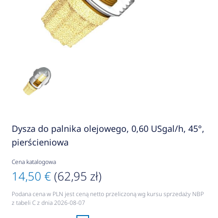
Dysza do palnika olejowego, 0,60 USgal/h, 45°,
pierścieniowa
Cena katalogowa
14,50 €
(62,95 zł)
Podana cena w PLN jest ceną netto przeliczoną wg kursu sprzedaży NBP
z tabeli C z dnia 2026-08-07