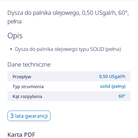
Dysza do palnika olejowego, 0,50 USgal/h, 60°,
pełna
opis
Dysza do palnika olejowego typu SOLID (pełna)
Dane techniczne
0,50 USgal/h
Przepływ
solid (pełny)
Typ strumienia
60°
Kąt rozpylania
3
lata gwarancji
Karta PDF