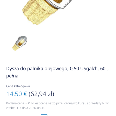
Dysza do palnika olejowego, 0,50 USgal/h, 60°,
pełna
Cena katalogowa
14,50 €
(62,94 zł)
Podana cena w PLN jest ceną netto przeliczoną wg kursu sprzedaży NBP
z tabeli C z dnia 2026-08-10