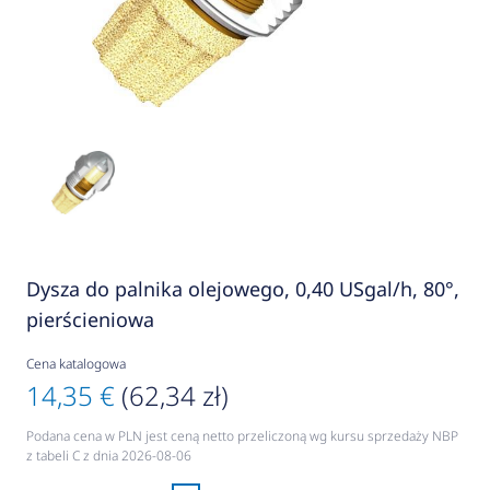
Dysza do palnika olejowego, 0,40 USgal/h, 80°,
pierścieniowa
Cena katalogowa
14,35 €
(62,34 zł)
Podana cena w PLN jest ceną netto przeliczoną wg kursu sprzedaży NBP
z tabeli C z dnia 2026-08-06