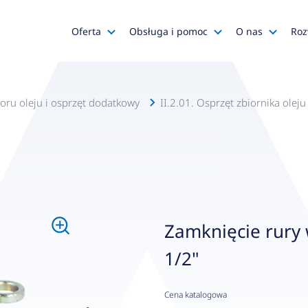
Oferta
Obsługa i pomoc
O nas
Roz
Katalog AFRISO
Zapytania ofertowe
AFRISO
Katalog SALUS Controls
Obsługa zamówień
Kariera
boru oleju i osprzęt dodatkowy
II.2.01. Osprzęt zbiornika ole
Katalog Mastercool
Reklamacje
Media o na
Histor
Wyprzedaże
Wsparcie techniczne
Grupa
Promocje
Serwis urządzeń
Wyróż
Do pobrania
Gdzie kupić?
Polityk
Zamknięcie rury
Klienci OEM
Kadra
1/2"
Zgłoś 
Cena katalogowa