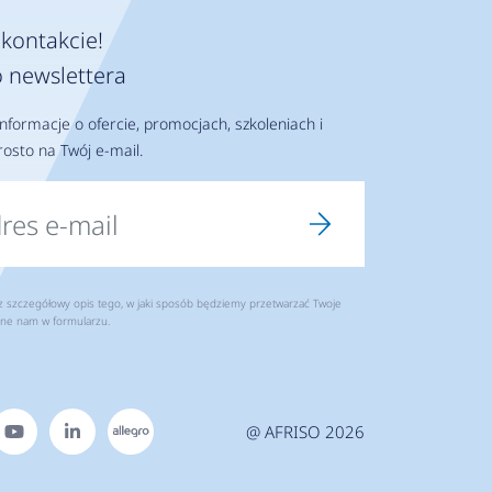
kontakcie!
 newslettera
nformacje o ofercie, promocjach, szkoleniach i
osto na Twój e-mail.
szczegółowy opis tego, w jaki sposób będziemy przetwarzać Twoje
ne nam w formularzu.
@ AFRISO 2026