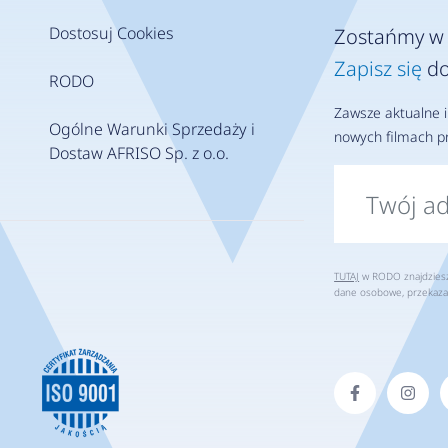
Dostosuj Cookies
Zostańmy w 
Zapisz się
do
RODO
Zawsze aktualne i
Ogólne Warunki Sprzedaży i
nowych filmach pr
Dostaw AFRISO Sp. z o.o.
TUTAJ
w RODO znajdziesz 
dane osobowe, przekaza