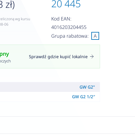
20 445
 zł)
Kod EAN:
zeliczoną wg kursu
08-06
4016203204455
Grupa rabatowa:
A
ępny
Sprawdź gdzie kupić lokalnie
oczych
GW G2"
GW G2 1/2″