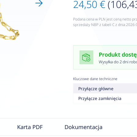
24,50 €
(106,43
Podana cena w PLN jest ceną netto pr
sprzedaży NBP z tabeli C z dnia 2026-
Produkt dost
Wysyłka do 2 dni rob
Kluczowe dane techniczne
Przyłącze główne
Przyłącze zamknięcia
Karta PDF
Dokumentacja