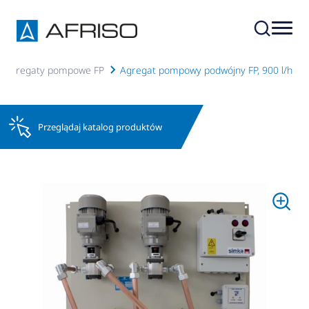
03. Agregaty pompowe FP
Agregat pompowy podwójny FP, 900 l/h
Przeglądaj katalog produktów