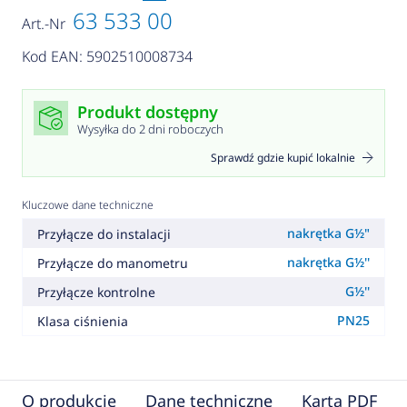
63 533 00
Art.-Nr
Kod EAN: 5902510008734
Produkt dostępny
Wysyłka do 2 dni roboczych
Sprawdź gdzie kupić lokalnie
Kluczowe dane techniczne
nakrętka G½"
Przyłącze do instalacji
nakrętka G½''
Przyłącze do manometru
G½''
Przyłącze kontrolne
PN25
Klasa ciśnienia
O produkcie
Dane techniczne
Karta PDF