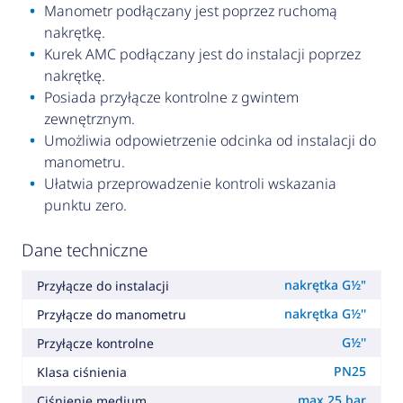
Manometr podłączany jest poprzez ruchomą
nakrętkę.
Kurek AMC podłączany jest do instalacji poprzez
nakrętkę.
Posiada przyłącze kontrolne z gwintem
zewnętrznym.
Umożliwia odpowietrzenie odcinka od instalacji do
manometru.
Ułatwia przeprowadzenie kontroli wskazania
punktu zero.
Dane techniczne
nakrętka G½"
Przyłącze do instalacji
nakrętka G½''
Przyłącze do manometru
G½''
Przyłącze kontrolne
PN25
Klasa ciśnienia
max 25 bar
Ciśnienie medium