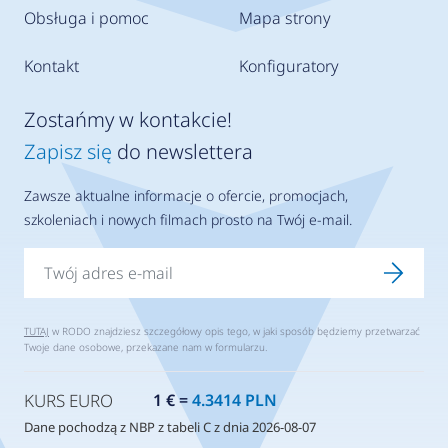
Obsługa i pomoc
Mapa strony
Kontakt
Konfiguratory
Zostańmy w kontakcie!
Zapisz się
do newslettera
Zawsze aktualne informacje o ofercie, promocjach,
szkoleniach i nowych filmach prosto na Twój e-mail.
TUTAJ
w RODO znajdziesz szczegółowy opis tego, w jaki sposób będziemy przetwarzać
Twoje dane osobowe, przekazane nam w formularzu.
KURS EURO
1 € =
4.3414 PLN
Dane pochodzą z NBP z tabeli C z dnia 2026-08-07