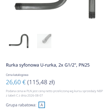
Rurka syfonowa U-rurka, 2x G1/2", PN25
Cena katalogowa
26,60 €
(115,48 zł)
Podana cena w PLN jest ceną netto przeliczoną wg kursu sprzedaży NBP
z tabeli C z dnia 2026-08-07
Grupa rabatowa:
A