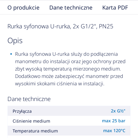
O produkcie
Dane techniczne
Karta PDF
Rurka syfonowa U-rurka, 2x G1/2", PN25
opis
Rurka syfonowa U-rurka służy do podłączenia
manometru do instalacji oraz jego ochrony przed
zbyt wysoką temperaturą mierzonego medium.
Dodatkowo może zabezpieczyć manometr przed
wysokimi skokami ciśnienia w instalacji.
Dane techniczne
2x G½"
Przyłącza
max 25 bar
Ciśnienie medium
max 120°C
Temperatura medium