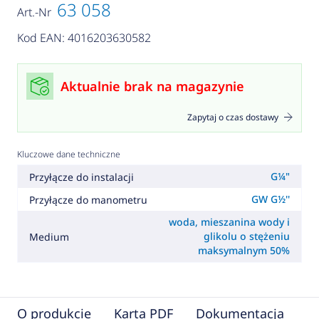
63 058
Art.-Nr
Kod EAN: 4016203630582
Aktualnie brak na magazynie
Zapytaj o czas dostawy
Kluczowe dane techniczne
G¼"
Przyłącze do instalacji
GW G½''
Przyłącze do manometru
woda, mieszanina wody i
glikolu o stężeniu
Medium
maksymalnym 50%
O produkcie
Karta PDF
Dokumentacja
F