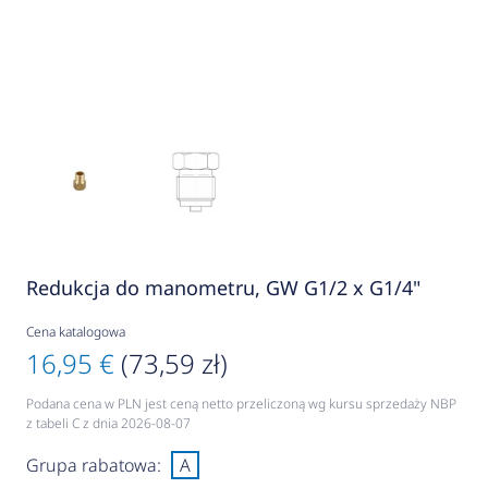
Redukcja do manometru, GW G1/2 x G1/4"
Cena katalogowa
16,95 €
(73,59 zł)
Podana cena w PLN jest ceną netto przeliczoną wg kursu sprzedaży NBP
z tabeli C z dnia 2026-08-07
Grupa rabatowa:
A