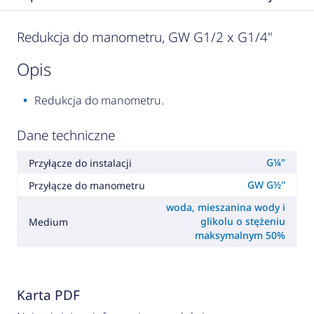
Redukcja do manometru, GW G1/2 x G1/4"
opis
Redukcja do manometru.
Dane techniczne
G¼"
Przyłącze do instalacji
GW G½''
Przyłącze do manometru
woda, mieszanina wody i
glikolu o stężeniu
Medium
maksymalnym 50%
Karta PDF