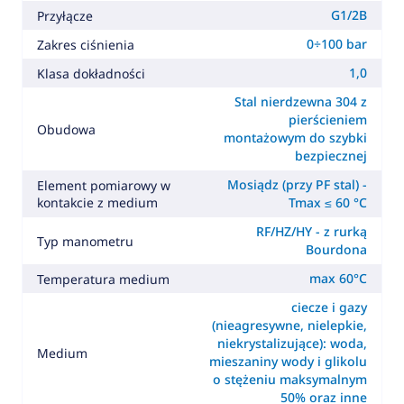
G1/2B
Przyłącze
0÷100 bar
Zakres ciśnienia
1,0
Klasa dokładności
Stal nierdzewna 304 z
pierścieniem
Obudowa
montażowym do szybki
bezpiecznej
Mosiądz (przy PF stal) -
Element pomiarowy w
kontakcie z medium
Tmax ≤ 60 °C
RF/HZ/HY - z rurką
Typ manometru
Bourdona
max 60°C
Temperatura medium
ciecze i gazy
(nieagresywne, nielepkie,
niekrystalizujące): woda,
Medium
mieszaniny wody i glikolu
o stężeniu maksymalnym
50% oraz inne