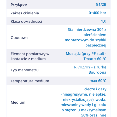
G1/2B
Przyłącze
0÷400 bar
Zakres ciśnienia
1,0
Klasa dokładności
Stal nierdzewna 304 z
pierścieniem
Obudowa
montażowym do szybki
bezpiecznej
Mosiądz (przy PF stal) -
Element pomiarowy w
kontakcie z medium
Tmax ≤ 60 °C
RF/HZ/HY - z rurką
Typ manometru
Bourdona
max 60°C
Temperatura medium
ciecze i gazy
(nieagresywne, nielepkie,
niekrystalizujące): woda,
Medium
mieszaniny wody i glikolu
o stężeniu maksymalnym
50% oraz inne