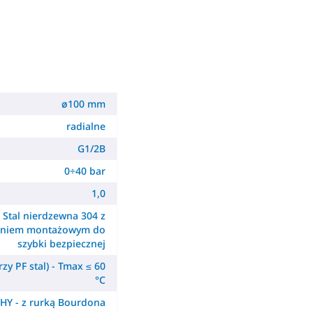
ø100 mm
radialne
G1/2B
0÷40 bar
1,0
Stal nierdzewna 304 z
ieniem montażowym do
szybki bezpiecznej
zy PF stal) - Tmax ≤ 60
°C
HY - z rurką Bourdona