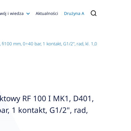
wój i wiedza
Aktualności
Drużyna A
Filmy poradnikowe
Konfiguratory
100 mm, 0÷40 bar, 1 kontakt, G1/2", rad, kl. 1,0
s
ia
 AFRISO
nienia
a jakości
towy RF 100 I MK1, D401,
 Zarządzająca
r, 1 kontakt, G1/2", rad,
naruszenie