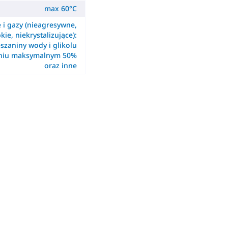
max 60°C
e i gazy (nieagresywne,
kie, niekrystalizujące):
szaniny wody i glikolu
eniu maksymalnym 50%
oraz inne