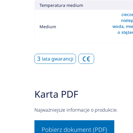
Temperatura medium
ciecz
nielep
woda, mie
Medium
o stęż
3
lata gwarancji
Karta PDF
Najważniejsze informacje o produkcie.
Pobierz dokument (PDF)