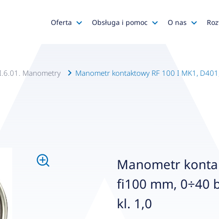
Oferta
Obsługa i pomoc
O nas
Roz
Katalog AFRISO
Zapytania ofertowe
AFRISO
Katalog SALUS Controls
Obsługa zamówień
Kariera
I.6.01. Manometry
Manometr kontaktowy RF 100 I MK1, D401, fi
Katalog Mastercool
Reklamacje
Media o na
Histor
Wyprzedaże
Wsparcie techniczne
Grupa
Promocje
Serwis urządzeń
Wyróż
Do pobrania
Gdzie kupić?
Polityk
Manometr kontak
Klienci OEM
Kadra
fi100 mm, 0÷40 ba
Zgłoś 
kl. 1,0