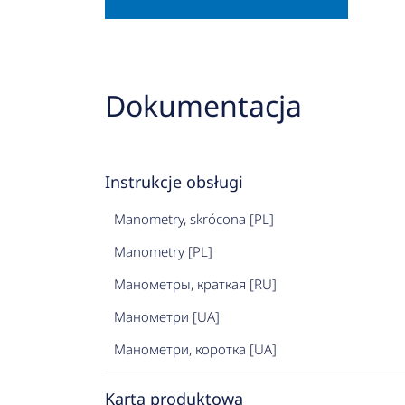
Dokumentacja
Instrukcje obsługi
Manometry, skrócona [PL]
Manometry [PL]
Манометры, краткая [RU]
Манометри [UA]
Манометри, коротка [UA]
Karta produktowa