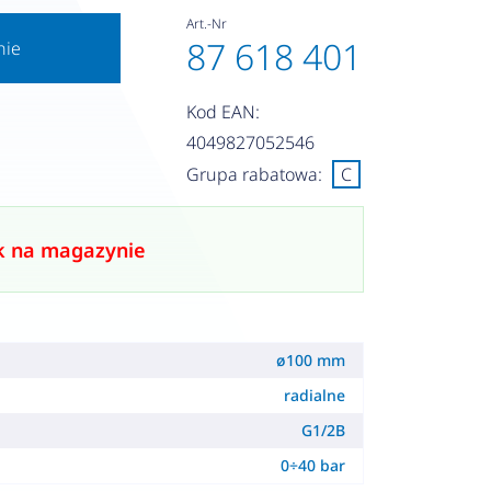
Art.-Nr
87 618 401
nie
Kod EAN:
4049827052546
Grupa rabatowa:
C
k na magazynie
ø100 mm
radialne
G1/2B
0÷40 bar