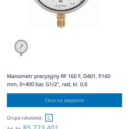
Manometr precyzyjny RF 160 F, D401, fi160
mm, 0÷400 bar, G1/2", rad, kl. 0,6
Cena na zapytanie
Grupa rabatowa:
C
85 723 401
Art.-Nr