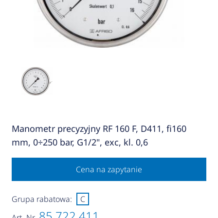
Manometr precyzyjny RF 160 F, D411, fi160
mm, 0÷250 bar, G1/2", exc, kl. 0,6
Cena na zapytanie
Grupa rabatowa:
C
85 722 411
Art.-Nr