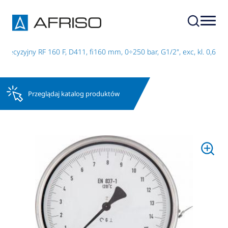
recyzyjny RF 160 F, D411, fi160 mm, 0÷250 bar, G1/2", exc, kl. 0,6
Przeglądaj katalog produktów