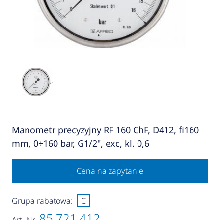
Manometr precyzyjny RF 160 ChF, D412, fi160
mm, 0÷160 bar, G1/2", exc, kl. 0,6
Cena na zapytanie
Grupa rabatowa:
C
85 721 412
Art.-Nr