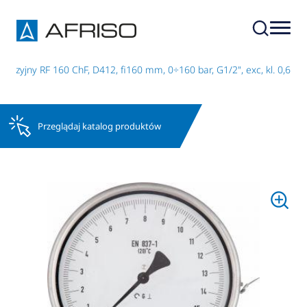
yzyjny RF 160 ChF, D412, fi160 mm, 0÷160 bar, G1/2", exc, kl. 0,6
Przeglądaj katalog produktów