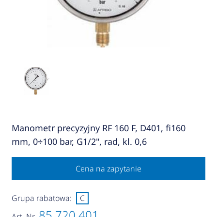
Manometr precyzyjny RF 160 F, D401, fi160
mm, 0÷100 bar, G1/2", rad, kl. 0,6
Cena na zapytanie
Grupa rabatowa:
C
85 720 401
Art.-Nr