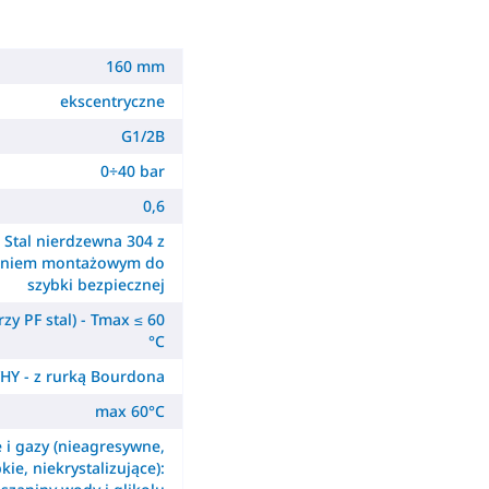
160 mm
ekscentryczne
G1/2B
0÷40 bar
0,6
Stal nierdzewna 304 z
ieniem montażowym do
szybki bezpiecznej
zy PF stal) - Tmax ≤ 60
°C
HY - z rurką Bourdona
max 60°C
e i gazy (nieagresywne,
kie, niekrystalizujące):