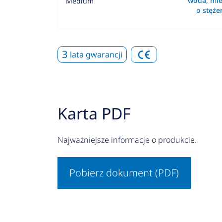
woda, mie
Medium
o stęż
3
lata gwarancji
Karta PDF
Najważniejsze informacje o produkcie.
Pobierz dokument (PDF)