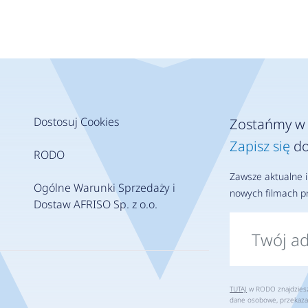
Dostosuj Cookies
Zostańmy w 
Zapisz się
do
RODO
Zawsze aktualne i
Ogólne Warunki Sprzedaży i
nowych filmach pr
Dostaw AFRISO Sp. z o.o.
TUTAJ
w RODO znajdziesz 
dane osobowe, przekaza