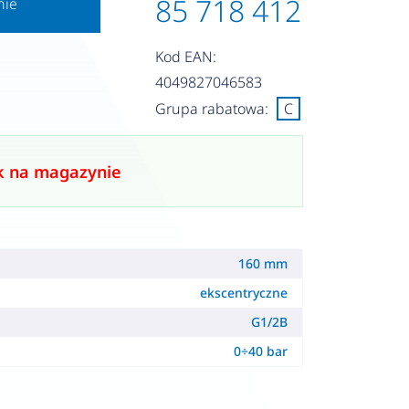
85 718 412
nie
Kod EAN:
4049827046583
Grupa rabatowa:
C
k na magazynie
160 mm
ekscentryczne
G1/2B
0÷40 bar