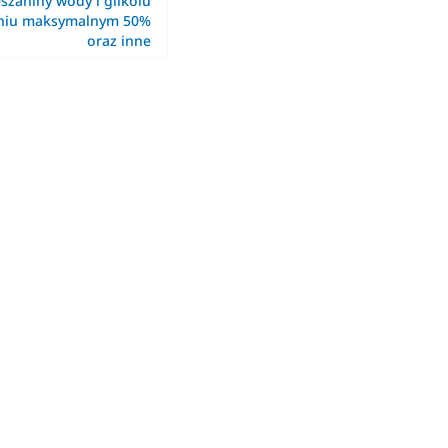
szaniny wody i glikolu
eniu maksymalnym 50%
oraz inne