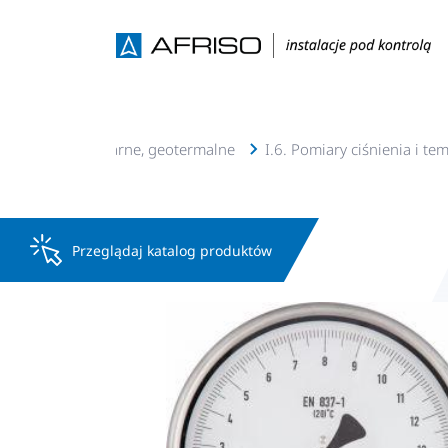
cje c.o., c.w.u, solarne, geotermalne
I.6. Pomiary ciśnienia i te
Przeglądaj katalog produktów