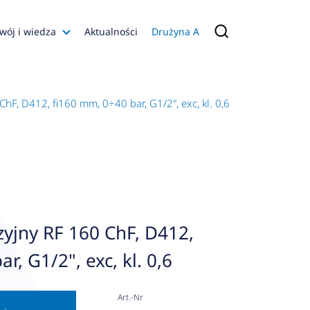
wój i wiedza
Aktualności
Drużyna A
Filmy poradnikowe
Konfiguratory
F, D412, fi160 mm, 0÷40 bar, G1/2", exc, kl. 0,6
s
ia
 AFRISO
nienia
a jakości
yjny RF 160 ChF, D412,
 Zarządzająca
r, G1/2", exc, kl. 0,6
naruszenie
Art.-Nr