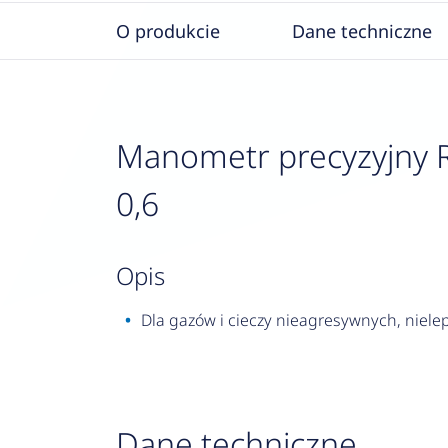
O produkcie
Dane techniczne
Manometr precyzyjny RF
0,6
opis
Dla gazów i cieczy nieagresywnych, nielep
Dane techniczne