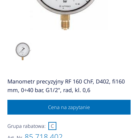
Manometr precyzyjny RF 160 ChF, D402, fi160
mm, 0÷40 bar, G1/2", rad, kl. 0,6
Cena na zapytanie
Grupa rabatowa:
C
85 718 402
Art.-Nr