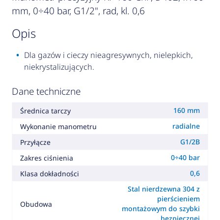
mm, 0÷40 bar, G1/2", rad, kl. 0,6
opis
Dla gazów i cieczy nieagresywnych, nielepkich,
niekrystalizujących.
Dane techniczne
160 mm
Średnica tarczy
radialne
Wykonanie manometru
G1/2B
Przyłącze
0÷40 bar
Zakres ciśnienia
0,6
Klasa dokładności
Stal nierdzewna 304 z
pierścieniem
Obudowa
montażowym do szybki
bezpiecznej