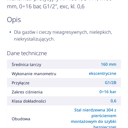
mm, 0÷16 bar, G1/2", exc, kl. 0,6
opis
Dla gazów i cieczy nieagresywnych, nielepkich,
niekrystalizujących.
Dane techniczne
160 mm
Średnica tarczy
ekscentryczne
Wykonanie manometru
G1/2B
Przyłącze
0÷16 bar
Zakres ciśnienia
0,6
Klasa dokładności
Stal nierdzewna 304 z
pierścieniem
Obudowa
montażowym do szybki
bezpiecznej