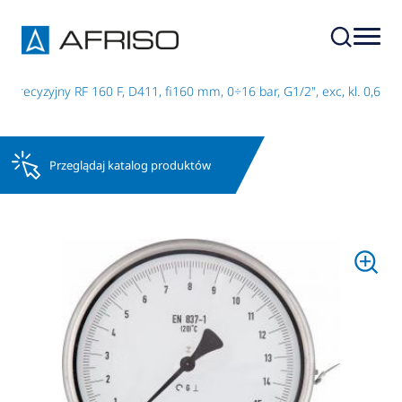
precyzyjny RF 160 F, D411, fi160 mm, 0÷16 bar, G1/2", exc, kl. 0,6
Przeglądaj katalog produktów