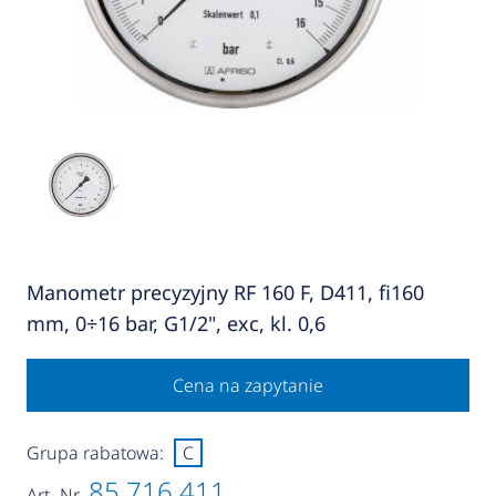
Manometr precyzyjny RF 160 F, D411, fi160
mm, 0÷16 bar, G1/2", exc, kl. 0,6
Cena na zapytanie
Grupa rabatowa:
C
85 716 411
Art.-Nr