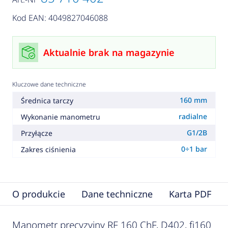
Kod EAN: 4049827046088
Aktualnie brak na magazynie
Kluczowe dane techniczne
160 mm
Średnica tarczy
radialne
Wykonanie manometru
G1/2B
Przyłącze
0÷1 bar
Zakres ciśnienia
O produkcie
Dane techniczne
Karta PDF
Manometr precyzyjny RF 160 ChF, D402, fi160