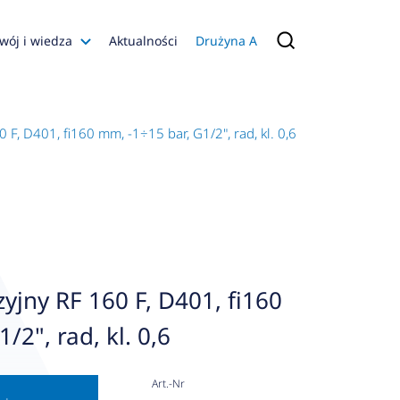
wój i wiedza
Aktualności
Drużyna A
Filmy poradnikowe
Konfiguratory
F, D401, fi160 mm, -1÷15 bar, G1/2", rad, kl. 0,6
s
ia
 AFRISO
nienia
a jakości
jny RF 160 F, D401, fi160
 Zarządzająca
/2", rad, kl. 0,6
naruszenie
Art.-Nr