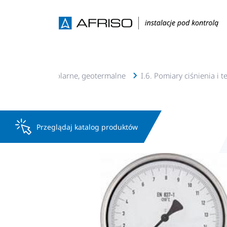
lacje c.o., c.w.u, solarne, geotermalne
I.6. Pomiary ciśnienia i 
Przeglądaj katalog produktów