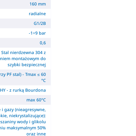
160 mm
radialne
G1/2B
-1÷9 bar
0,6
Stal nierdzewna 304 z
ieniem montażowym do
szybki bezpiecznej
zy PF stal) - Tmax ≤ 60
°C
HY - z rurką Bourdona
max 60°C
e i gazy (nieagresywne,
kie, niekrystalizujące):
szaniny wody i glikolu
eniu maksymalnym 50%
oraz inne