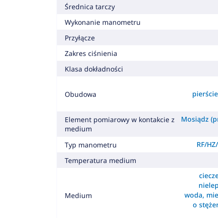
Średnica tarczy
Wykonanie manometru
Przyłącze
Zakres ciśnienia
Klasa dokładności
pierśc
Obudowa
Mosiądz (pr
Element pomiarowy w kontakcie z
medium
RF/HZ/
Typ manometru
Temperatura medium
ciecz
nielep
woda, mie
Medium
o stęż