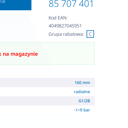
85 707 401
nie
Kod EAN:
4049827045951
Grupa rabatowa:
C
k na magazynie
160 mm
radialne
G1/2B
-1÷9 bar