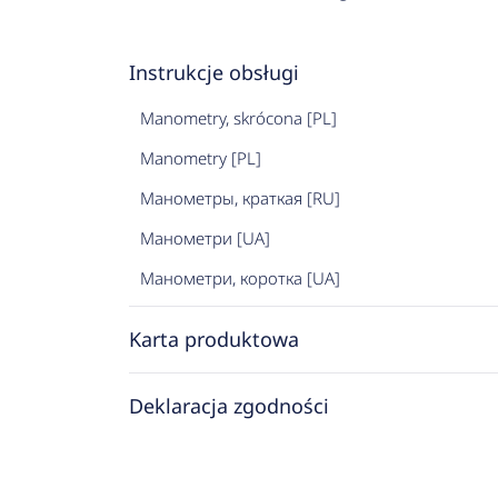
Instrukcje obsługi
Manometry, skrócona [PL]
Manometry [PL]
Манометры, краткая [RU]
Манометри [UA]
Манометри, коротка [UA]
Karta produktowa
Deklaracja zgodności