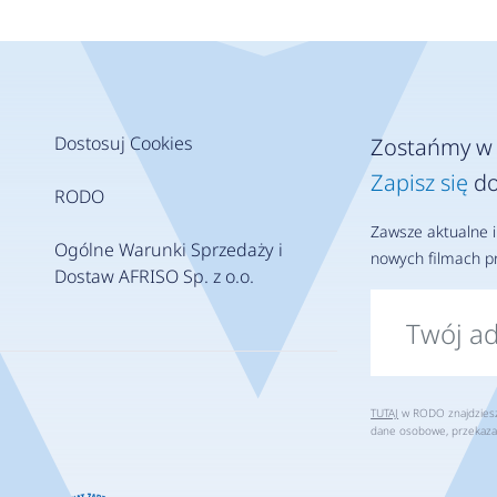
Dostosuj Cookies
Zostańmy w 
Zapisz się
do
RODO
Zawsze aktualne i
Ogólne Warunki Sprzedaży i
nowych filmach pr
Dostaw AFRISO Sp. z o.o.
TUTAJ
w RODO znajdziesz 
dane osobowe, przekaza