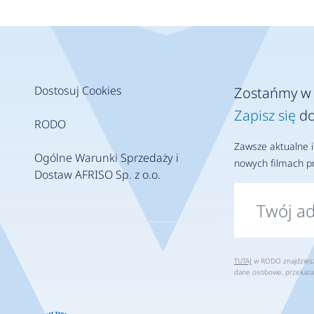
Dostosuj Cookies
Zostańmy w 
Zapisz się
do
RODO
Zawsze aktualne i
Ogólne Warunki Sprzedaży i
nowych filmach pr
Dostaw AFRISO Sp. z o.o.
TUTAJ
w RODO znajdziesz 
dane osobowe, przekaza