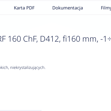
Karta PDF
Dokumentacja
Film
160 ChF, D412, fi160 mm, -1÷9 b
kich, niekrystalizujących.