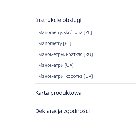
Instrukcje obsługi
Manometry, skrócona [PL]
Manometry [PL]
Манометры, краткая [RU]
Манометри [UA]
Манометри, коротка [UA]
Karta produktowa
Deklaracja zgodności