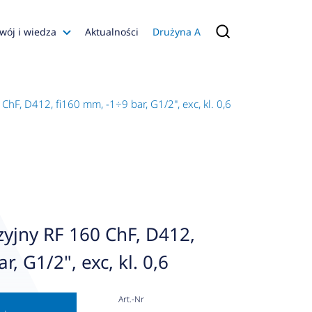
wój i wiedza
Aktualności
Drużyna A
Filmy poradnikowe
Konfiguratory
hF, D412, fi160 mm, -1÷9 bar, G1/2", exc, kl. 0,6
s
ia
 AFRISO
nienia
a jakości
yjny RF 160 ChF, D412,
 Zarządzająca
, G1/2", exc, kl. 0,6
naruszenie
Art.-Nr