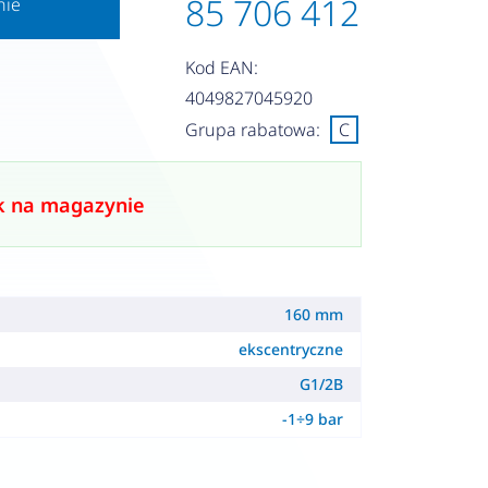
85 706 412
nie
Kod EAN:
4049827045920
Grupa rabatowa:
C
k na magazynie
160 mm
ekscentryczne
G1/2B
-1÷9 bar