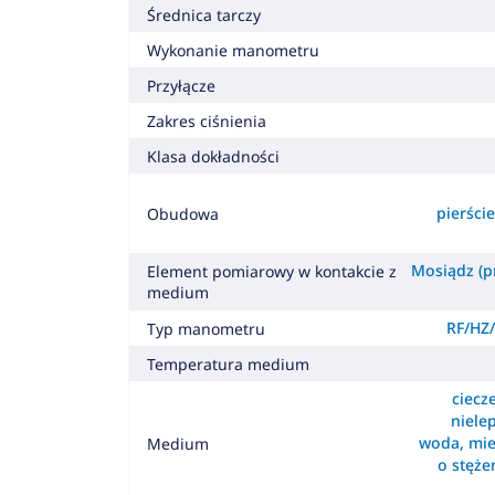
Średnica tarczy
Wykonanie manometru
Przyłącze
Zakres ciśnienia
Klasa dokładności
pierśc
Obudowa
Mosiądz (pr
Element pomiarowy w kontakcie z
medium
RF/HZ/
Typ manometru
Temperatura medium
ciecz
nielep
woda, mie
Medium
o stęż