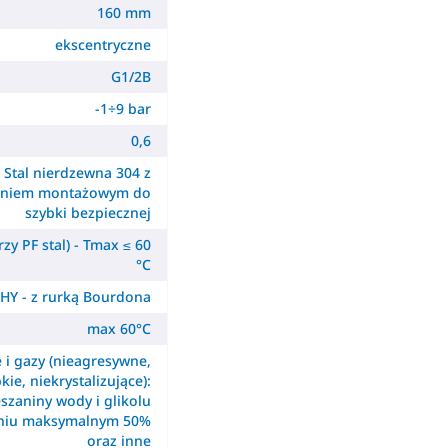
160 mm
ekscentryczne
G1/2B
-1÷9 bar
0,6
Stal nierdzewna 304 z
ieniem montażowym do
szybki bezpiecznej
zy PF stal) - Tmax ≤ 60
°C
HY - z rurką Bourdona
max 60°C
e i gazy (nieagresywne,
kie, niekrystalizujące):
szaniny wody i glikolu
eniu maksymalnym 50%
oraz inne