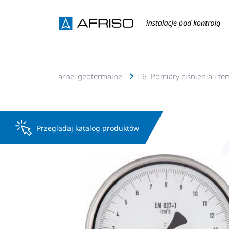
acje c.o., c.w.u, solarne, geotermalne
I.6. Pomiary ciśnienia i t
Przeglądaj katalog produktów