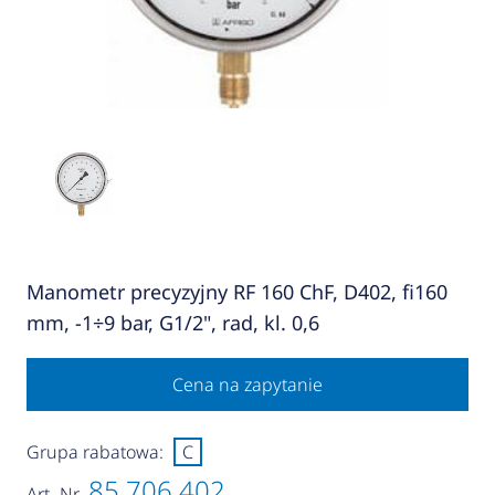
Manometr precyzyjny RF 160 ChF, D402, fi160
mm, -1÷9 bar, G1/2", rad, kl. 0,6
Cena na zapytanie
Grupa rabatowa:
C
85 706 402
Art.-Nr