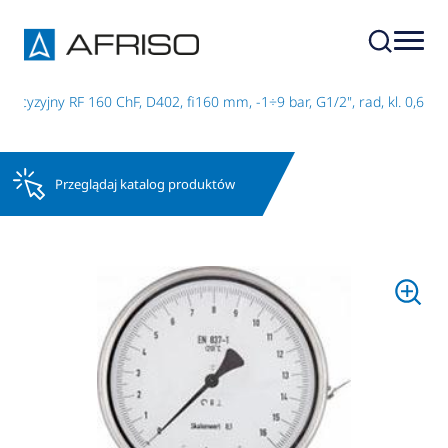
ecyzyjny RF 160 ChF, D402, fi160 mm, -1÷9 bar, G1/2", rad, kl. 0,6
Przeglądaj katalog produktów