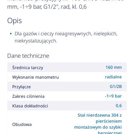
mm, -1÷9 bar, G1/2", rad, kl. 0,6
opis
Dla gazów i cieczy nieagresywnych, nielepkich,
niekrystalizujących.
Dane techniczne
160 mm
Średnica tarczy
radialne
Wykonanie manometru
G1/2B
Przyłącze
-1÷9 bar
Zakres ciśnienia
0,6
Klasa dokładności
Stal nierdzewna 304 z
pierścieniem
Obudowa
montażowym do szybki
bezpiecznej