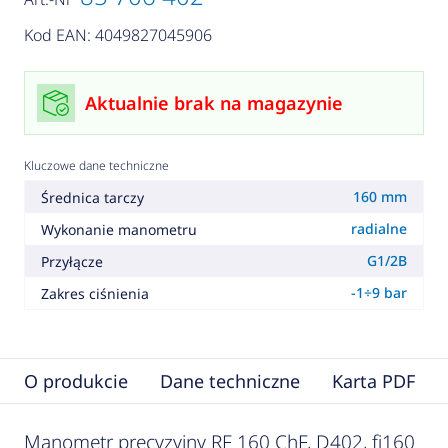
Kod EAN: 4049827045906
Aktualnie brak na magazynie
Kluczowe dane techniczne
160 mm
Średnica tarczy
radialne
Wykonanie manometru
G1/2B
Przyłącze
-1÷9 bar
Zakres ciśnienia
O produkcie
Dane techniczne
Karta PDF
Manometr precyzyjny RF 160 ChF, D402, fi160