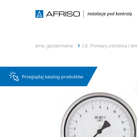
acje c.o., c.w.u, solarne, geotermalne
I.6. Pomiary ciśnienia i t
Przeglądaj katalog produktów