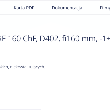
Karta PDF
Dokumentacja
Film
160 ChF, D402, fi160 mm, -1÷3 b
kich, niekrystalizujących.