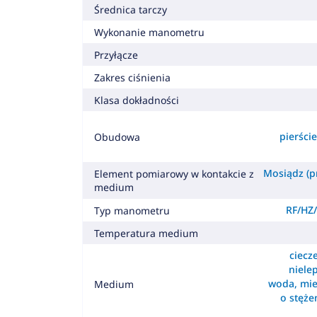
Średnica tarczy
Wykonanie manometru
Przyłącze
Zakres ciśnienia
Klasa dokładności
pierśc
Obudowa
Mosiądz (pr
Element pomiarowy w kontakcie z
medium
RF/HZ/
Typ manometru
Temperatura medium
ciecz
nielep
woda, mie
Medium
o stęż