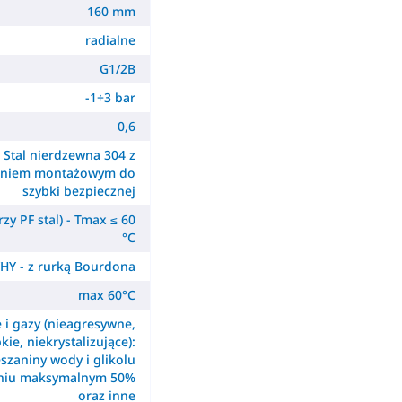
160 mm
radialne
G1/2B
-1÷3 bar
0,6
Stal nierdzewna 304 z
ieniem montażowym do
szybki bezpiecznej
zy PF stal) - Tmax ≤ 60
°C
HY - z rurką Bourdona
max 60°C
e i gazy (nieagresywne,
kie, niekrystalizujące):
szaniny wody i glikolu
eniu maksymalnym 50%
oraz inne