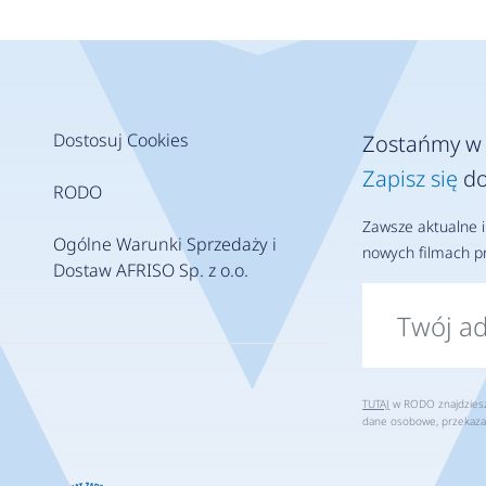
Dostosuj Cookies
Zostańmy w 
Zapisz się
do
RODO
Zawsze aktualne i
Ogólne Warunki Sprzedaży i
nowych filmach pr
Dostaw AFRISO Sp. z o.o.
TUTAJ
w RODO znajdziesz 
dane osobowe, przekaza