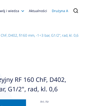
wój i wiedza
Aktualności
Drużyna A
Filmy poradnikowe
Konfiguratory
hF, D402, fi160 mm, -1÷3 bar, G1/2", rad, kl. 0,6
s
ia
 AFRISO
nienia
a jakości
yjny RF 160 ChF, D402,
 Zarządzająca
r, G1/2", rad, kl. 0,6
naruszenie
Art.-Nr