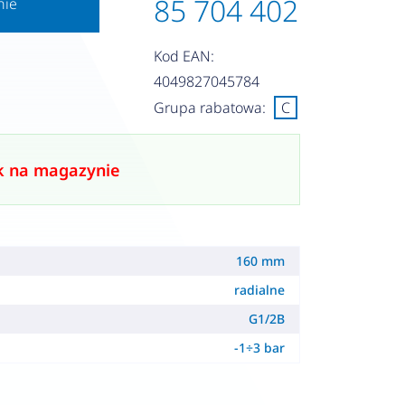
85 704 402
nie
Kod EAN:
4049827045784
Grupa rabatowa:
C
k na magazynie
160 mm
radialne
G1/2B
-1÷3 bar