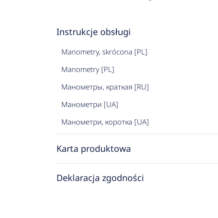
Instrukcje obsługi
Manometry, skrócona [PL]
Manometry [PL]
Манометры, краткая [RU]
Манометри [UA]
Манометри, коротка [UA]
Karta produktowa
Deklaracja zgodności