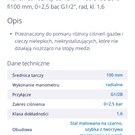
fi100 mm, 0÷2,5 bar, G1/2", rad, kl. 1,6
opis
Przeznaczony do pomiaru różnicy ciśnień gazów i
cieczy nielepkich, niekrystalizujących, które nie
działają niszcząco na stopy miedzi.
Dane techniczne
100 mm
Średnica tarczy
radialne
Wykonanie manometru
G1/2B
Przyłącze
0÷2,5 bar
Zakres ciśnienia
1,6
Klasa dokładności
Stal malowana na czarno,
szybka z tworzywa
Obudowa