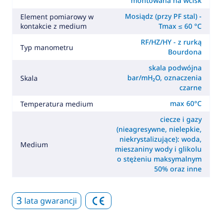
montowana na wcisk
Mosiądz (przy PF stal) -
Element pomiarowy w
kontakcie z medium
Tmax ≤ 60 °C
RF/HZ/HY - z rurką
Typ manometru
Bourdona
skala podwójna
bar/mH₂O, oznaczenia
Skala
czarne
max 60°C
Temperatura medium
ciecze i gazy
(nieagresywne, nielepkie,
niekrystalizujące): woda,
Medium
mieszaniny wody i glikolu
o stężeniu maksymalnym
50% oraz inne
3
lata gwarancji