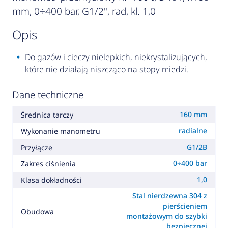
mm, 0÷400 bar, G1/2", rad, kl. 1,0
opis
Do gazów i cieczy nielepkich, niekrystalizujących,
które nie działają niszcząco na stopy miedzi.
Dane techniczne
160 mm
Średnica tarczy
radialne
Wykonanie manometru
G1/2B
Przyłącze
0÷400 bar
Zakres ciśnienia
1,0
Klasa dokładności
Stal nierdzewna 304 z
pierścieniem
Obudowa
montażowym do szybki
bezpiecznej