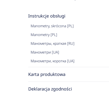
Instrukcje obsługi
Manometry, skrócona [PL]
Manometry [PL]
Манометры, краткая [RU]
Манометри [UA]
Манометри, коротка [UA]
Karta produktowa
Deklaracja zgodności