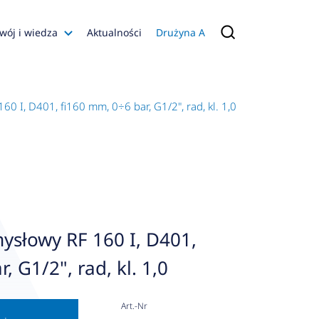
wój i wiedza
Aktualności
Drużyna A
Filmy poradnikowe
Konfiguratory
 I, D401, fi160 mm, 0÷6 bar, G1/2", rad, kl. 1,0
s
ia
 AFRISO
nienia
a jakości
słowy RF 160 I, D401,
 Zarządzająca
, G1/2", rad, kl. 1,0
naruszenie
Art.-Nr