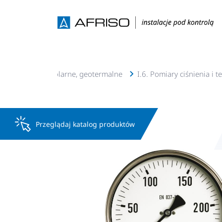
lacje c.o., c.w.u, solarne, geotermalne
I.6. Pomiary ciśnienia i 
Przeglądaj katalog produktów