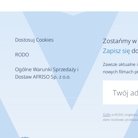
Dostosuj Cookies
Zostańmy w 
Zapisz się
do
RODO
Zawsze aktualne i
Ogólne Warunki Sprzedaży i
nowych filmach pr
Dostaw AFRISO Sp. z o.o.
TUTAJ
w RODO znajdziesz 
dane osobowe, przekaza