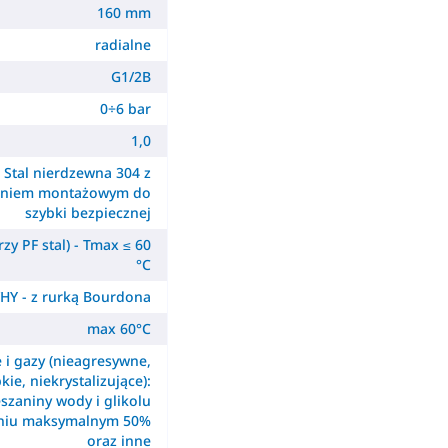
160 mm
radialne
G1/2B
0÷6 bar
1,0
Stal nierdzewna 304 z
ieniem montażowym do
szybki bezpiecznej
zy PF stal) - Tmax ≤ 60
°C
HY - z rurką Bourdona
max 60°C
e i gazy (nieagresywne,
kie, niekrystalizujące):
szaniny wody i glikolu
eniu maksymalnym 50%
oraz inne