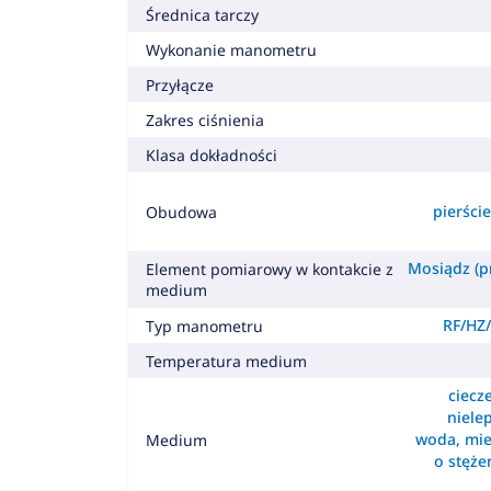
Średnica tarczy
Wykonanie manometru
Przyłącze
Zakres ciśnienia
Klasa dokładności
pierśc
Obudowa
Mosiądz (pr
Element pomiarowy w kontakcie z
medium
RF/HZ/
Typ manometru
Temperatura medium
ciecz
nielep
woda, mie
Medium
o stęż