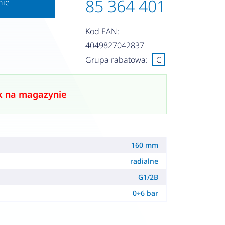
85 364 401
nie
Kod EAN:
4049827042837
Grupa rabatowa:
C
k na magazynie
160 mm
radialne
G1/2B
0÷6 bar