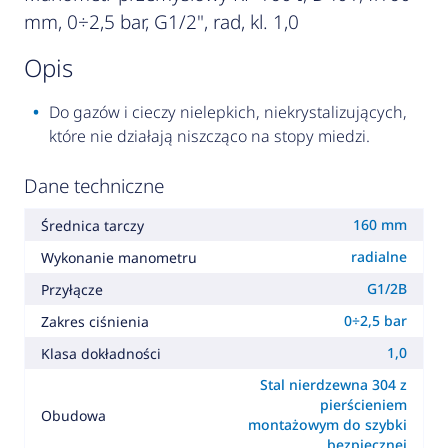
mm, 0÷2,5 bar, G1/2", rad, kl. 1,0
opis
Do gazów i cieczy nielepkich, niekrystalizujących,
które nie działają niszcząco na stopy miedzi.
Dane techniczne
160 mm
Średnica tarczy
radialne
Wykonanie manometru
G1/2B
Przyłącze
0÷2,5 bar
Zakres ciśnienia
1,0
Klasa dokładności
Stal nierdzewna 304 z
pierścieniem
Obudowa
montażowym do szybki
bezpiecznej