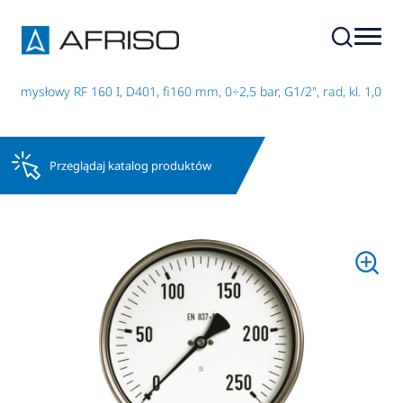
zemysłowy RF 160 I, D401, fi160 mm, 0÷2,5 bar, G1/2", rad, kl. 1,0
Przeglądaj katalog produktów