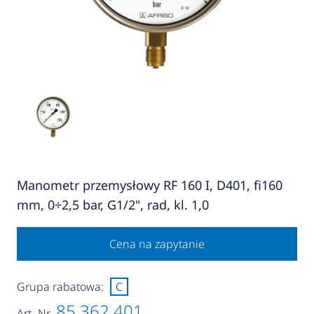
Manometr przemysłowy RF 160 I, D401, fi160
mm, 0÷2,5 bar, G1/2", rad, kl. 1,0
Cena na zapytanie
Grupa rabatowa:
C
85 362 401
Art.-Nr