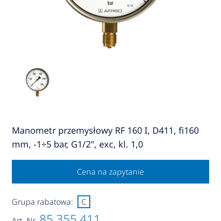
Manometr przemysłowy RF 160 I, D411, fi160
mm, -1÷5 bar, G1/2", exc, kl. 1,0
Cena na zapytanie
Grupa rabatowa:
C
85 355 411
Art.-Nr