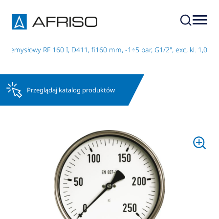
rzemysłowy RF 160 I, D411, fi160 mm, -1÷5 bar, G1/2", exc, kl. 1,0
Przeglądaj katalog produktów