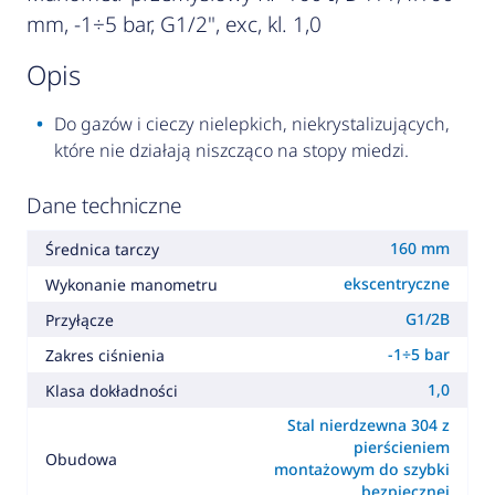
mm, -1÷5 bar, G1/2", exc, kl. 1,0
opis
Do gazów i cieczy nielepkich, niekrystalizujących,
które nie działają niszcząco na stopy miedzi.
Dane techniczne
160 mm
Średnica tarczy
ekscentryczne
Wykonanie manometru
G1/2B
Przyłącze
-1÷5 bar
Zakres ciśnienia
1,0
Klasa dokładności
Stal nierdzewna 304 z
pierścieniem
Obudowa
montażowym do szybki
bezpiecznej