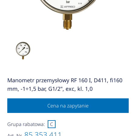
Manometr przemysłowy RF 160 I, D411, fi160
mm, -1÷1,5 bar, G1/2", exc, kl. 1,0
Cena na zapytanie
Grupa rabatowa:
C
85 353 411
Art.-Nr