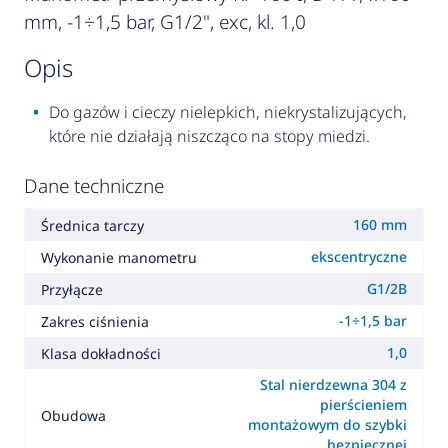
mm, -1÷1,5 bar, G1/2", exc, kl. 1,0
opis
Do gazów i cieczy nielepkich, niekrystalizujących,
które nie działają niszcząco na stopy miedzi.
Dane techniczne
160 mm
Średnica tarczy
ekscentryczne
Wykonanie manometru
G1/2B
Przyłącze
-1÷1,5 bar
Zakres ciśnienia
1,0
Klasa dokładności
Stal nierdzewna 304 z
pierścieniem
Obudowa
montażowym do szybki
bezpiecznej