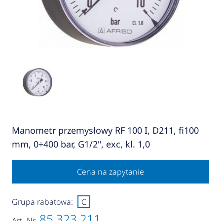
Manometr przemysłowy RF 100 I, D211, fi100
mm, 0÷400 bar, G1/2", exc, kl. 1,0
Cena na zapytanie
Grupa rabatowa:
C
85 323 211
Art.-Nr