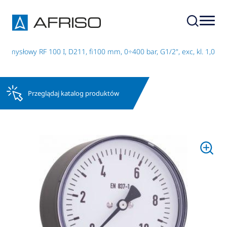
emysłowy RF 100 I, D211, fi100 mm, 0÷400 bar, G1/2", exc, kl. 1,0
Przeglądaj katalog produktów