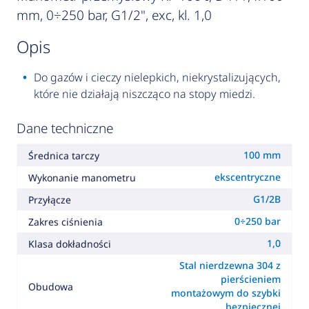
mm, 0÷250 bar, G1/2", exc, kl. 1,0
opis
Do gazów i cieczy nielepkich, niekrystalizujących,
które nie działają niszcząco na stopy miedzi.
Dane techniczne
100 mm
Średnica tarczy
ekscentryczne
Wykonanie manometru
G1/2B
Przyłącze
0÷250 bar
Zakres ciśnienia
1,0
Klasa dokładności
Stal nierdzewna 304 z
pierścieniem
Obudowa
montażowym do szybki
bezpiecznej