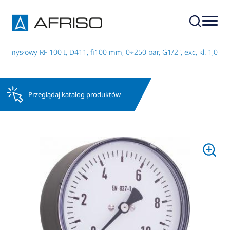
emysłowy RF 100 I, D411, fi100 mm, 0÷250 bar, G1/2", exc, kl. 1,0
Przeglądaj katalog produktów