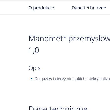
O produkcie
Dane techniczne
Manometr przemysłowy R
1,0
opis
Do gazów i cieczy nielepkich, niekrystalizu
Dane techniczne