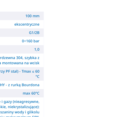
100 mm
ekscentryczne
G1/2B
0÷160 bar
1,0
erdzewna 304, szybka z
a montowana na wcisk
zy PF stal) - Tmax ≤ 60
°C
HY - z rurką Bourdona
max 60°C
e i gazy (nieagresywne,
kie, niekrystalizujące):
szaniny wody i glikolu