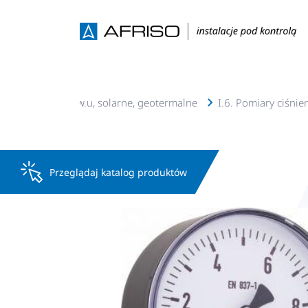
. Instalacje c.o., c.w.u, solarne, geotermalne
I.6. Pomiary ciśnie
Przeglądaj katalog produktów