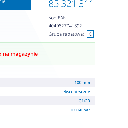
85 321 311
nie
Kod EAN:
4049827041892
Grupa rabatowa:
C
k na magazynie
100 mm
ekscentryczne
G1/2B
0÷160 bar