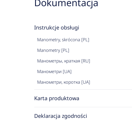
Dokumentacja
Instrukcje obsługi
Manometry, skrócona [PL]
Manometry [PL]
Манометры, краткая [RU]
Манометри [UA]
Манометри, коротка [UA]
Karta produktowa
Deklaracja zgodności