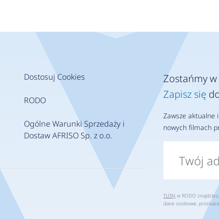
Dostosuj Cookies
Zostańmy w 
Zapisz się
do
RODO
Zawsze aktualne i
Ogólne Warunki Sprzedaży i
nowych filmach pr
Dostaw AFRISO Sp. z o.o.
TUTAJ
w RODO znajdziesz 
dane osobowe, przekaza