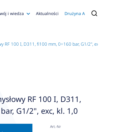
wój i wiedza
Aktualności
Drużyna A
Filmy poradnikowe
Konfiguratory
RF 100 I, D311, fi100 mm, 0÷160 bar, G1/2", exc, kl. 1,0
s
ia
 AFRISO
nienia
a jakości
słowy RF 100 I, D311,
 Zarządzająca
ar, G1/2", exc, kl. 1,0
naruszenie
Art.-Nr