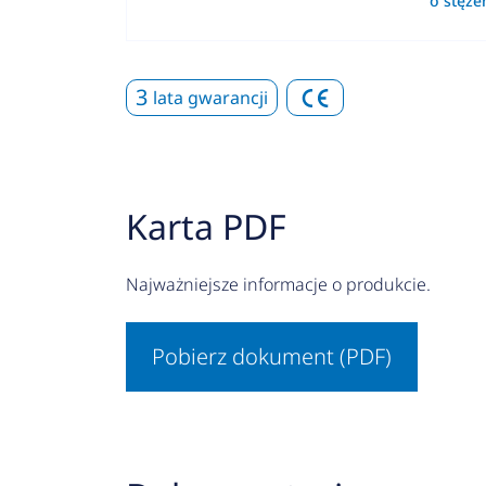
o stęż
3
lata gwarancji
Karta PDF
Najważniejsze informacje o produkcie.
Pobierz dokument (PDF)