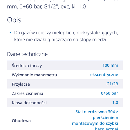
mm, 0÷60 bar, G1/2", exc, kl. 1,0
opis
Do gazów i cieczy nielepkich, niekrystalizujących,
które nie działają niszcząco na stopy miedzi.
Dane techniczne
100 mm
Średnica tarczy
ekscentryczne
Wykonanie manometru
G1/2B
Przyłącze
0÷60 bar
Zakres ciśnienia
1,0
Klasa dokładności
Stal nierdzewna 304 z
pierścieniem
Obudowa
montażowym do szybki
bezpiecznej