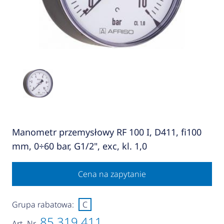
Manometr przemysłowy RF 100 I, D411, fi100
mm, 0÷60 bar, G1/2", exc, kl. 1,0
Cena na zapytanie
Grupa rabatowa:
C
85 319 411
Art.-Nr