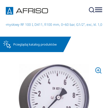
zemysłowy RF 100 I, D411, fi100 mm, 0÷60 bar, G1/2", exc, kl. 1,0
Przeglądaj katalog produktów