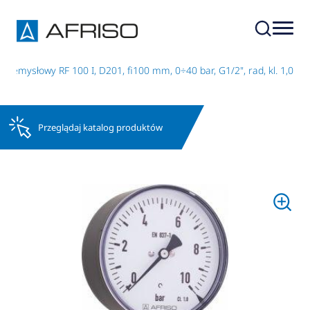
zemysłowy RF 100 I, D201, fi100 mm, 0÷40 bar, G1/2", rad, kl. 1,0
Przeglądaj katalog produktów