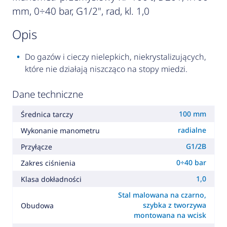
mm, 0÷40 bar, G1/2", rad, kl. 1,0
opis
Do gazów i cieczy nielepkich, niekrystalizujących,
które nie działają niszcząco na stopy miedzi.
Dane techniczne
100 mm
Średnica tarczy
radialne
Wykonanie manometru
G1/2B
Przyłącze
0÷40 bar
Zakres ciśnienia
1,0
Klasa dokładności
Stal malowana na czarno,
szybka z tworzywa
Obudowa
montowana na wcisk