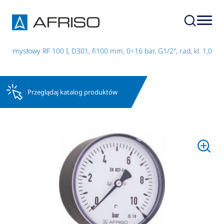
zemysłowy RF 100 I, D301, fi100 mm, 0÷16 bar, G1/2", rad, kl. 1,0
Przeglądaj katalog produktów