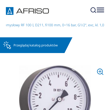
zemysłowy RF 100 I, D211, fi100 mm, 0÷16 bar, G1/2", exc, kl. 1,0
Przeglądaj katalog produktów