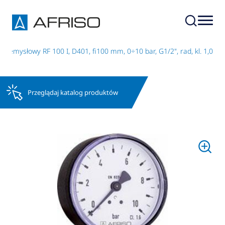
zemysłowy RF 100 I, D401, fi100 mm, 0÷10 bar, G1/2", rad, kl. 1,0
Przeglądaj katalog produktów