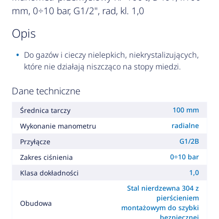
mm, 0÷10 bar, G1/2", rad, kl. 1,0
opis
Do gazów i cieczy nielepkich, niekrystalizujących,
które nie działają niszcząco na stopy miedzi.
Dane techniczne
100 mm
Średnica tarczy
radialne
Wykonanie manometru
G1/2B
Przyłącze
0÷10 bar
Zakres ciśnienia
1,0
Klasa dokładności
Stal nierdzewna 304 z
pierścieniem
Obudowa
montażowym do szybki
bezpiecznej