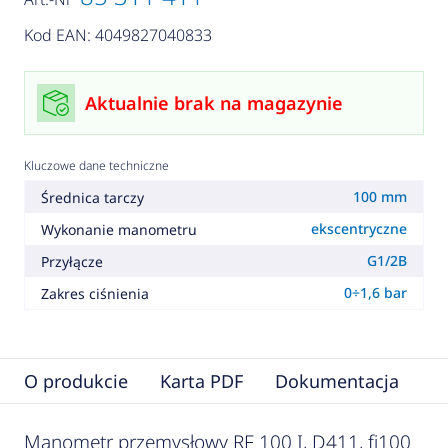
Kod EAN: 4049827040833
Aktualnie brak na magazynie
Kluczowe dane techniczne
100 mm
Średnica tarczy
ekscentryczne
Wykonanie manometru
G1/2B
Przyłącze
0÷1,6 bar
Zakres ciśnienia
O produkcie
Karta PDF
Dokumentacja
F
Manometr przemysłowy RF 100 I, D411, fi100