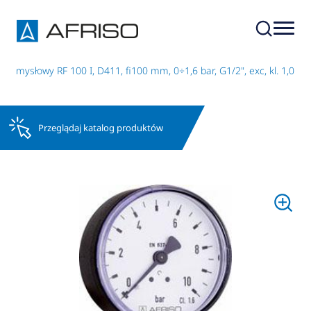
zemysłowy RF 100 I, D411, fi100 mm, 0÷1,6 bar, G1/2", exc, kl. 1,0
Przeglądaj katalog produktów