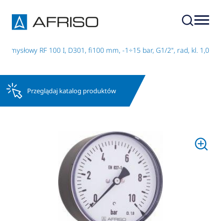
emysłowy RF 100 I, D301, fi100 mm, -1÷15 bar, G1/2", rad, kl. 1,0
Przeglądaj katalog produktów