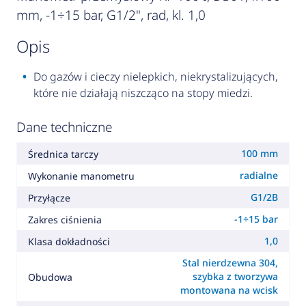
mm, -1÷15 bar, G1/2", rad, kl. 1,0
opis
Do gazów i cieczy nielepkich, niekrystalizujących,
które nie działają niszcząco na stopy miedzi.
Dane techniczne
100 mm
Średnica tarczy
radialne
Wykonanie manometru
G1/2B
Przyłącze
-1÷15 bar
Zakres ciśnienia
1,0
Klasa dokładności
Stal nierdzewna 304,
szybka z tworzywa
Obudowa
montowana na wcisk