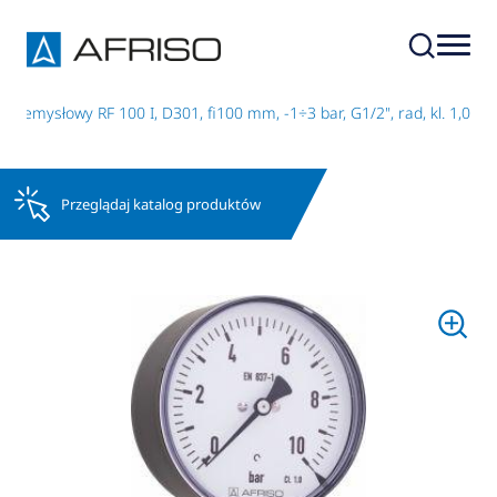
rzemysłowy RF 100 I, D301, fi100 mm, -1÷3 bar, G1/2", rad, kl. 1,0
Przeglądaj katalog produktów