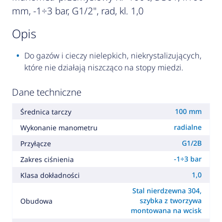
mm, -1÷3 bar, G1/2", rad, kl. 1,0
opis
Do gazów i cieczy nielepkich, niekrystalizujących,
które nie działają niszcząco na stopy miedzi.
Dane techniczne
100 mm
Średnica tarczy
radialne
Wykonanie manometru
G1/2B
Przyłącze
-1÷3 bar
Zakres ciśnienia
1,0
Klasa dokładności
Stal nierdzewna 304,
szybka z tworzywa
Obudowa
montowana na wcisk