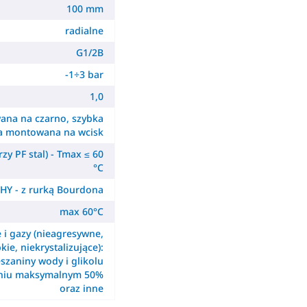
100 mm
radialne
G1/2B
-1÷3 bar
1,0
ana na czarno, szybka
a montowana na wcisk
zy PF stal) - Tmax ≤ 60
°C
HY - z rurką Bourdona
max 60°C
e i gazy (nieagresywne,
kie, niekrystalizujące):
szaniny wody i glikolu
eniu maksymalnym 50%
oraz inne