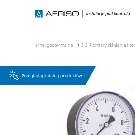
lacje c.o., c.w.u, solarne, geotermalne
I.6. Pomiary ciśnienia i t
Przeglądaj katalog produktów