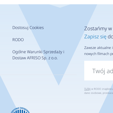
Dostosuj Cookies
Zostańmy w 
Zapisz się
do
RODO
Zawsze aktualne i
Ogólne Warunki Sprzedaży i
nowych filmach pr
Dostaw AFRISO Sp. z o.o.
TUTAJ
w RODO znajdziesz 
dane osobowe, przekaza