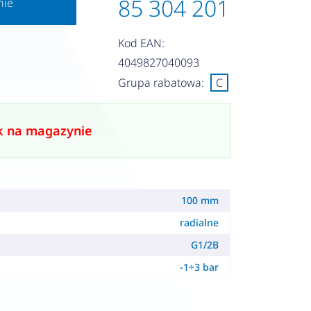
85 304 201
nie
Kod EAN:
4049827040093
Grupa rabatowa:
C
k na magazynie
100 mm
radialne
G1/2B
-1÷3 bar