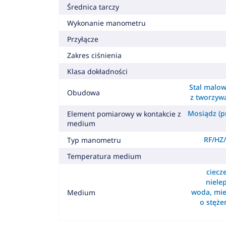
Średnica tarczy
Wykonanie manometru
Przyłącze
Zakres ciśnienia
Klasa dokładności
Stal malow
Obudowa
z tworzyw
Mosiądz (pr
Element pomiarowy w kontakcie z
medium
RF/HZ/
Typ manometru
Temperatura medium
ciecz
nielep
woda, mie
Medium
o stęż