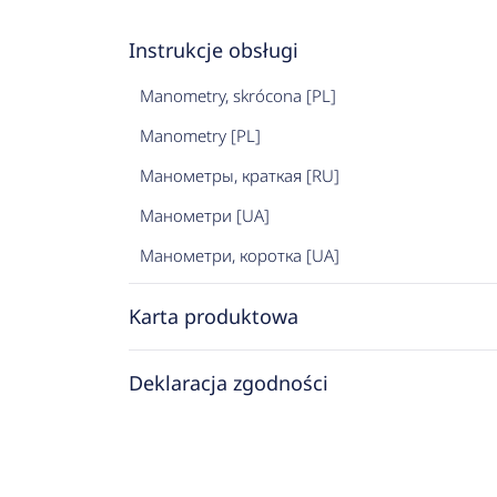
Instrukcje obsługi
Manometry, skrócona [PL]
Manometry [PL]
Манометры, краткая [RU]
Манометри [UA]
Манометри, коротка [UA]
Karta produktowa
Deklaracja zgodności