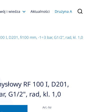
wój i wiedza
Aktualności
Drużyna A
Filmy poradnikowe
Konfiguratory
I, D201, fi100 mm, -1÷3 bar, G1/2", rad, kl. 1,0
s
ia
 AFRISO
nienia
a jakości
słowy RF 100 I, D201,
 Zarządzająca
r, G1/2", rad, kl. 1,0
naruszenie
Art.-Nr