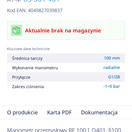
Kod EAN: 4049827039837
Aktualnie brak na magazynie
Kluczowe dane techniczne
100 mm
Średnica tarczy
radialne
Wykonanie manometru
G1/2B
Przyłącze
-1÷0 bar
Zakres ciśnienia
O produkcie
Karta PDF
Dokumentacja
F
Manometr przemysłowy RF 100 I, D401, fi100