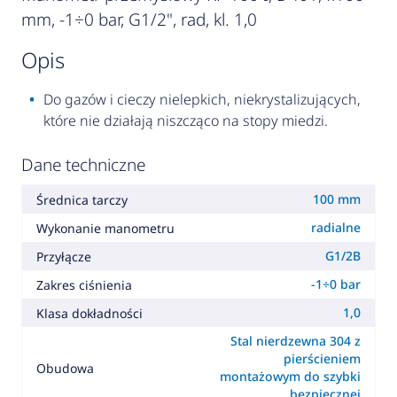
mm, -1÷0 bar, G1/2", rad, kl. 1,0
opis
Do gazów i cieczy nielepkich, niekrystalizujących,
które nie działają niszcząco na stopy miedzi.
Dane techniczne
100 mm
Średnica tarczy
radialne
Wykonanie manometru
G1/2B
Przyłącze
-1÷0 bar
Zakres ciśnienia
1,0
Klasa dokładności
Stal nierdzewna 304 z
pierścieniem
Obudowa
montażowym do szybki
bezpiecznej