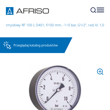
rzemysłowy RF 100 I, D401, fi100 mm, -1÷0 bar, G1/2", rad, kl. 1,0
Przeglądaj katalog produktów