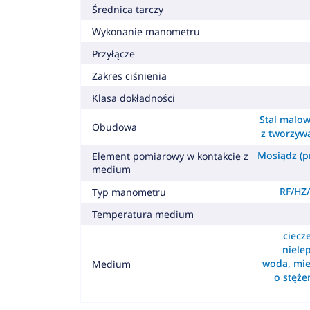
Średnica tarczy
Wykonanie manometru
Przyłącze
Zakres ciśnienia
Klasa dokładności
Stal malow
Obudowa
z tworzyw
Mosiądz (pr
Element pomiarowy w kontakcie z
medium
RF/HZ/
Typ manometru
Temperatura medium
ciecz
nielep
woda, mie
Medium
o stęż