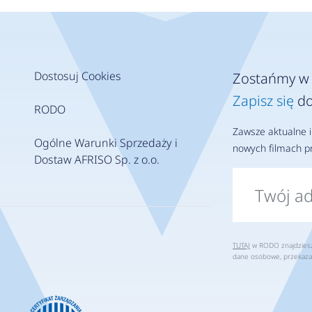
Dostosuj Cookies
Zostańmy w 
Zapisz się
do
RODO
Zawsze aktualne i
Ogólne Warunki Sprzedaży i
nowych filmach pr
Dostaw AFRISO Sp. z o.o.
TUTAJ
w RODO znajdziesz 
dane osobowe, przekaza