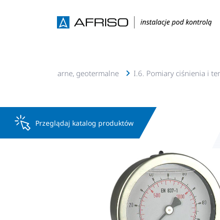
lacje c.o., c.w.u, solarne, geotermalne
I.6. Pomiary ciśnienia i t
Przeglądaj katalog produktów