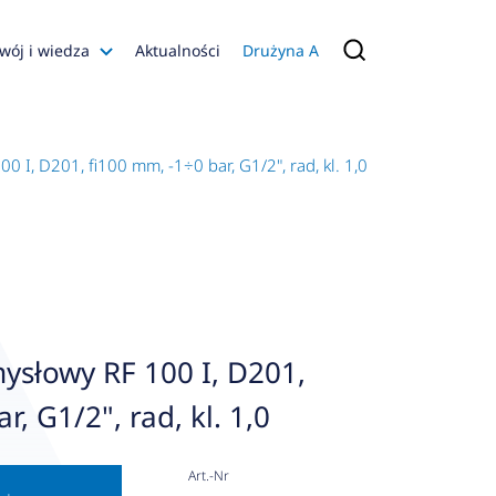
wój i wiedza
Aktualności
Drużyna A
Filmy poradnikowe
Konfiguratory
I, D201, fi100 mm, -1÷0 bar, G1/2", rad, kl. 1,0
s
ia
 AFRISO
nienia
a jakości
słowy RF 100 I, D201,
 Zarządzająca
r, G1/2", rad, kl. 1,0
naruszenie
Art.-Nr