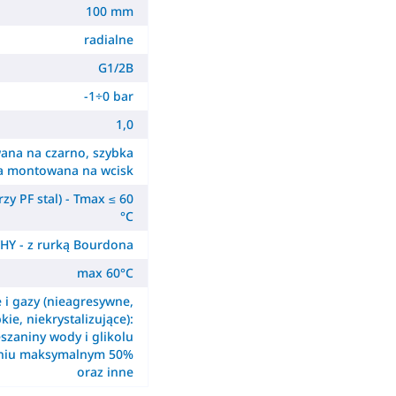
100 mm
radialne
G1/2B
-1÷0 bar
1,0
ana na czarno, szybka
a montowana na wcisk
zy PF stal) - Tmax ≤ 60
°C
HY - z rurką Bourdona
max 60°C
e i gazy (nieagresywne,
kie, niekrystalizujące):
szaniny wody i glikolu
eniu maksymalnym 50%
oraz inne