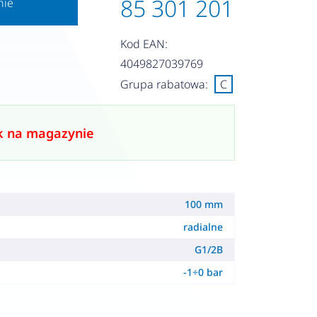
85 301 201
nie
Kod EAN:
4049827039769
Grupa rabatowa:
C
k na magazynie
100 mm
radialne
G1/2B
-1÷0 bar