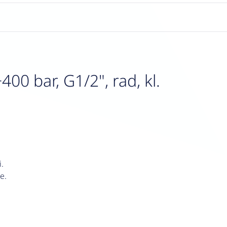
0 bar, G1/2", rad, kl.
.
e.