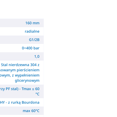
160 mm
radialne
G1/2B
0÷400 bar
1,0
Stal nierdzewna 304 z
sowanym pierścieniem
owym, z wypełnieniem
glicerynowym
zy PF stal) - Tmax ≤ 60
°C
HY - z rurką Bourdona
max 60°C