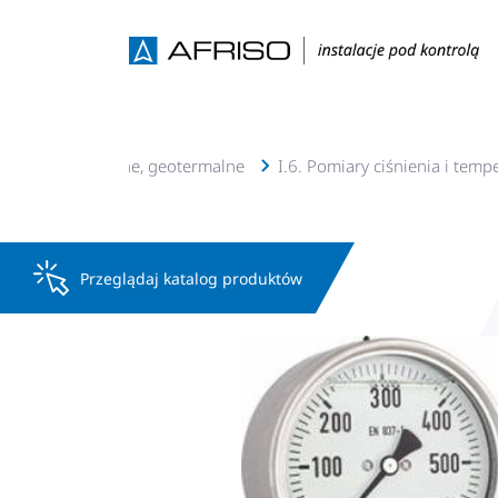
e c.o., c.w.u, solarne, geotermalne
I.6. Pomiary ciśnienia i temp
Przeglądaj katalog produktów