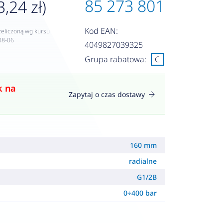
85 273 801
3,24 zł)
Kod EAN:
zeliczoną wg kursu
08-06
4049827039325
Grupa rabatowa:
C
k na
Zapytaj o czas dostawy
160 mm
radialne
G1/2B
0÷400 bar