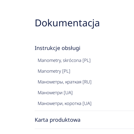
Dokumentacja
Instrukcje obsługi
Manometry, skrócona [PL]
Manometry [PL]
Манометры, краткая [RU]
Манометри [UA]
Манометри, коротка [UA]
Karta produktowa