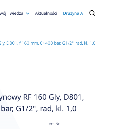
wój i wiedza
Aktualności
Drużyna A
Filmy poradnikowe
Konfiguratory
, D801, fi160 mm, 0÷400 bar, G1/2", rad, kl. 1,0
s
ia
 AFRISO
nienia
a jakości
ynowy RF 160 Gly, D801,
 Zarządzająca
ar, G1/2", rad, kl. 1,0
naruszenie
Art.-Nr