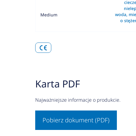
ciecz
nielep
woda, mie
Medium
o stęż
Karta PDF
Najważniejsze informacje o produkcie.
Pobierz dokument (PDF)