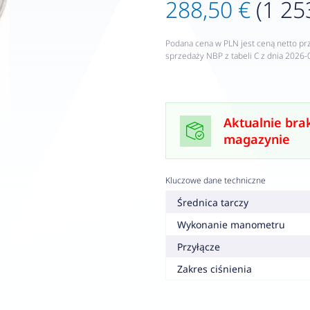
288,50 €
(1 25
Podana cena w PLN jest ceną netto pr
sprzedaży NBP z tabeli C z dnia 2026-
Aktualnie bra
magazynie
Kluczowe dane techniczne
Średnica tarczy
Wykonanie manometru
Przyłącze
Zakres ciśnienia