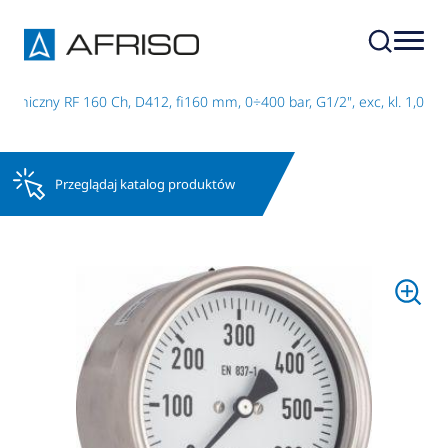
emiczny RF 160 Ch, D412, fi160 mm, 0÷400 bar, G1/2", exc, kl. 1,0
Przeglądaj katalog produktów