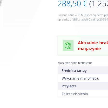
288,50 €
(1 25
Podana cena w PLN jest ceną netto pr
sprzedaży NBP z tabeli C z dnia 2026-
Aktualnie bra
magazynie
Kluczowe dane techniczne
Średnica tarczy
Wykonanie manometru
Przyłącze
Zakres ciśnienia