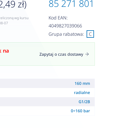
85 271 801
2,49 zł)
Kod EAN:
zeliczoną wg kursu
08-07
4049827039066
Grupa rabatowa:
C
k na
Zapytaj o czas dostawy
160 mm
radialne
G1/2B
0÷160 bar