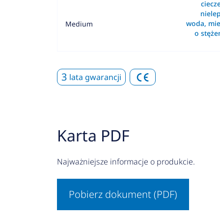
ciecz
nielep
woda, mie
Medium
o stęż
3
lata gwarancji
Karta PDF
Najważniejsze informacje o produkcie.
Pobierz dokument (PDF)