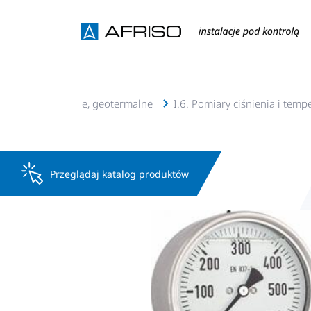
e c.o., c.w.u, solarne, geotermalne
I.6. Pomiary ciśnienia i temp
Przeglądaj katalog produktów