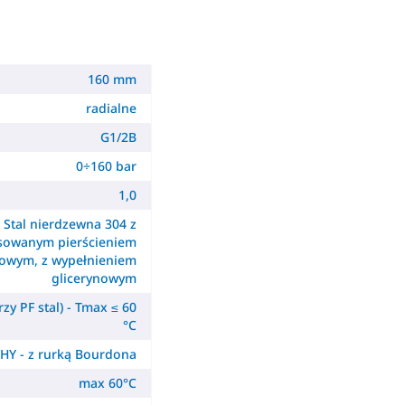
160 mm
radialne
G1/2B
0÷160 bar
1,0
Stal nierdzewna 304 z
sowanym pierścieniem
owym, z wypełnieniem
glicerynowym
zy PF stal) - Tmax ≤ 60
°C
HY - z rurką Bourdona
max 60°C