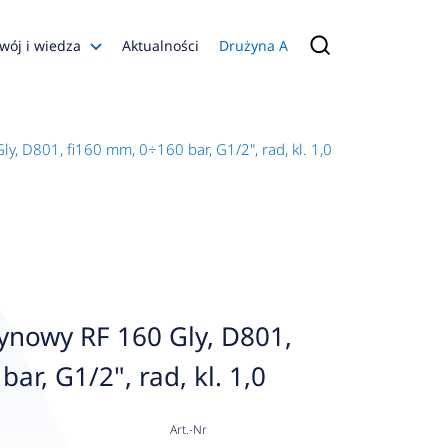
wój i wiedza
Aktualności
Drużyna A
Filmy poradnikowe
Konfiguratory
, D801, fi160 mm, 0÷160 bar, G1/2", rad, kl. 1,0
s
ia
 AFRISO
nienia
a jakości
ynowy RF 160 Gly, D801,
 Zarządzająca
ar, G1/2", rad, kl. 1,0
naruszenie
Art.-Nr