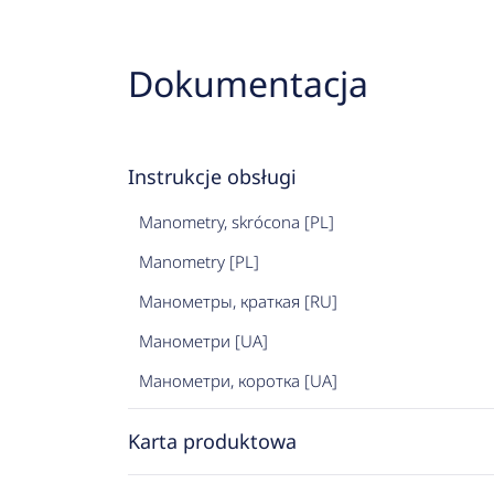
Dokumentacja
Instrukcje obsługi
Manometry, skrócona [PL]
Manometry [PL]
Манометры, краткая [RU]
Манометри [UA]
Манометри, коротка [UA]
Karta produktowa