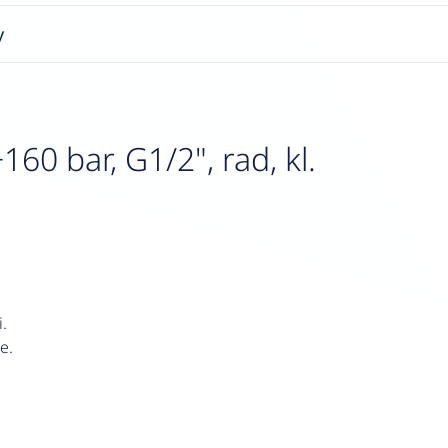
y
0 bar, G1/2", rad, kl.
.
e.