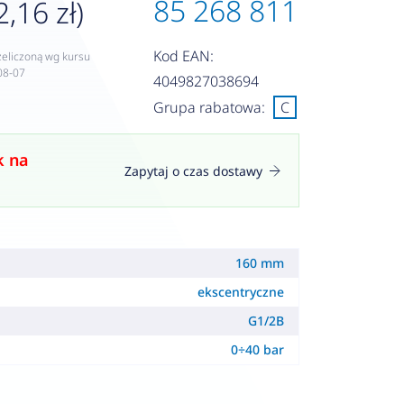
85 268 811
2,16 zł)
Kod EAN:
zeliczoną wg kursu
08-07
4049827038694
Grupa rabatowa:
C
k na
Zapytaj o czas dostawy
160 mm
ekscentryczne
G1/2B
0÷40 bar