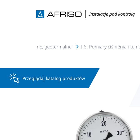
je c.o., c.w.u, solarne, geotermalne
I.6. Pomiary ciśnienia i tem
Przeglądaj katalog produktów