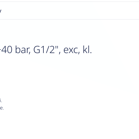
y
 bar, G1/2", exc, kl.
.
e.