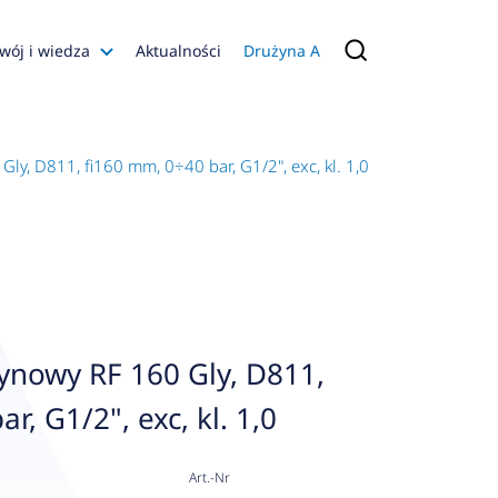
wój i wiedza
Aktualności
Drużyna A
Filmy poradnikowe
Konfiguratory
y, D811, fi160 mm, 0÷40 bar, G1/2", exc, kl. 1,0
s
ia
 AFRISO
nienia
a jakości
ynowy RF 160 Gly, D811,
 Zarządzająca
r, G1/2", exc, kl. 1,0
naruszenie
Art.-Nr