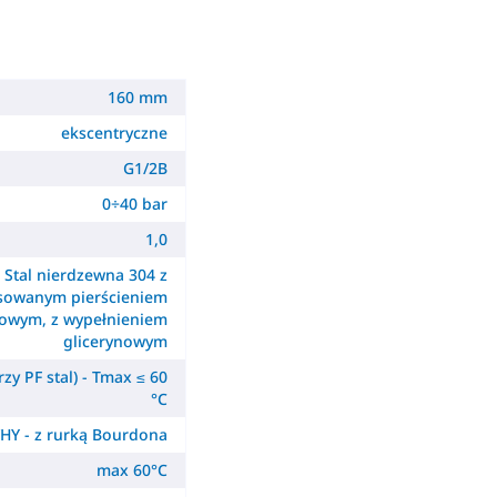
160 mm
ekscentryczne
G1/2B
0÷40 bar
1,0
Stal nierdzewna 304 z
sowanym pierścieniem
owym, z wypełnieniem
glicerynowym
zy PF stal) - Tmax ≤ 60
°C
HY - z rurką Bourdona
max 60°C