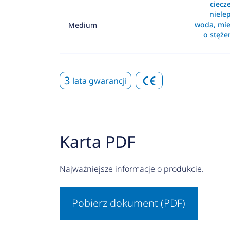
ciecz
nielep
woda, mie
Medium
o stęż
3
lata gwarancji
Karta PDF
Najważniejsze informacje o produkcie.
Pobierz dokument (PDF)