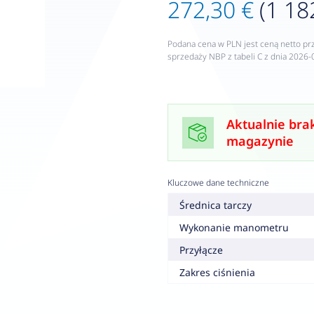
272,30 €
(1 18
Podana cena w PLN jest ceną netto pr
sprzedaży NBP z tabeli C z dnia 2026-
Aktualnie bra
magazynie
Kluczowe dane techniczne
Średnica tarczy
Wykonanie manometru
Przyłącze
Zakres ciśnienia