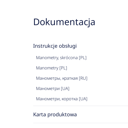
Dokumentacja
Instrukcje obsługi
Manometry, skrócona [PL]
Manometry [PL]
Манометры, краткая [RU]
Манометри [UA]
Манометри, коротка [UA]
Karta produktowa