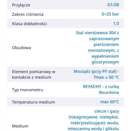
G1/2B
Przyłącze
0÷25 bar
Zakres ciśnienia
1,0
Klasa dokładności
Stal nierdzewna 304 z
zaprasowanym
pierścieniem
Obudowa
montażowym, z
wypełnieniem
glicerynowym
Mosiądz (przy PF stal) -
Element pomiarowy w
kontakcie z medium
Tmax ≤ 60 °C
RF/HZ/HY - z rurką
Typ manometru
Bourdona
max 60°C
Temperatura medium
ciecze i gazy
(nieagresywne, nielepkie,
niekrystalizujące): woda,
Medium
mieszaniny wody i glikolu