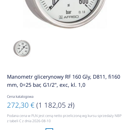
Manometr glicerynowy RF 160 Gly, D811, fi160
mm, 0÷25 bar, G1/2", exc, kl. 1,0
Cena katalogowa
272,30 €
(1 182,05 zł)
Podana cena w PLN jest ceną netto przeliczoną wg kursu sprzedaży NBP
z tabeli C z dnia 2026-08-10