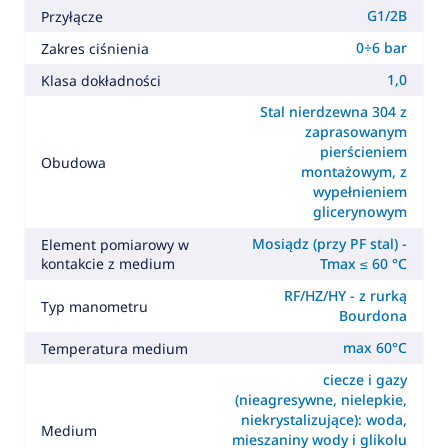
G1/2B
Przyłącze
0÷6 bar
Zakres ciśnienia
1,0
Klasa dokładności
Stal nierdzewna 304 z
zaprasowanym
pierścieniem
Obudowa
montażowym, z
wypełnieniem
glicerynowym
Mosiądz (przy PF stal) -
Element pomiarowy w
kontakcie z medium
Tmax ≤ 60 °C
RF/HZ/HY - z rurką
Typ manometru
Bourdona
max 60°C
Temperatura medium
ciecze i gazy
(nieagresywne, nielepkie,
niekrystalizujące): woda,
Medium
mieszaniny wody i glikolu