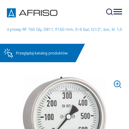
icerynowy RF 160 Gly, D811, fi160 mm, 0÷6 bar, G1/2", exc, kl. 1,0
Przeglądaj katalog produktów