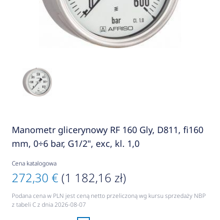
Manometr glicerynowy RF 160 Gly, D811, fi160
mm, 0÷6 bar, G1/2", exc, kl. 1,0
Cena katalogowa
272,30 €
(1 182,16 zł)
Podana cena w PLN jest ceną netto przeliczoną wg kursu sprzedaży NBP
z tabeli C z dnia 2026-08-07